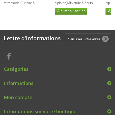
tetraploïde)Cultivar à...
diploîde)Miniature à fleurs...
diploï
Ajouter au panier
Ajou
Lettre d'informations
Catégories
Informations
Mon compte
Informations sur votre boutique