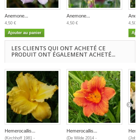
Anemone...
Anemone...
Anem
4,50 €
4,50 €
4,50 €
Ajouter au panier
Ajou
LES CLIENTS QUI ONT ACHETÉ CE
PRODUIT ONT ÉGALEMENT ACHETÉ...
Hemerocallis...
Hemerocallis...
Hemer
(Kirchhoff 1981 -
(De Wilde 2014 -
(Joblo