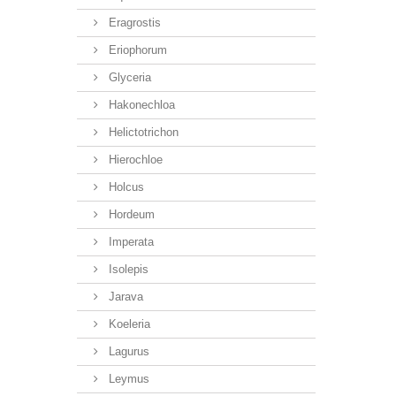
Eragrostis
Eriophorum
Glyceria
Hakonechloa
Helictotrichon
Hierochloe
Holcus
Hordeum
Imperata
Isolepis
Jarava
Koeleria
Lagurus
Leymus