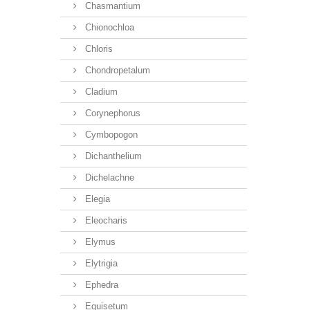
Chasmantium
Chionochloa
Chloris
Chondropetalum
Cladium
Corynephorus
Cymbopogon
Dichanthelium
Dichelachne
Elegia
Eleocharis
Elymus
Elytrigia
Ephedra
Equisetum