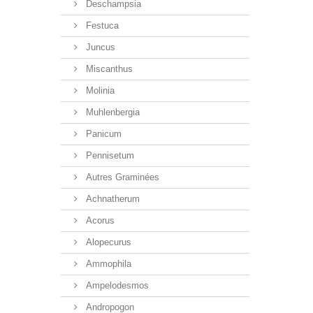
Deschampsia
Festuca
Juncus
Miscanthus
Molinia
Muhlenbergia
Panicum
Pennisetum
Autres Graminées
Achnatherum
Acorus
Alopecurus
Ammophila
Ampelodesmos
Andropogon