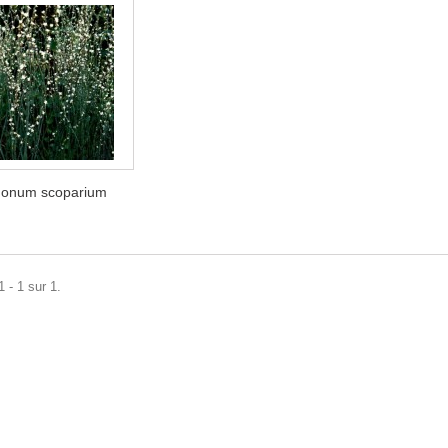
gonum scoparium
 - 1 sur 1.