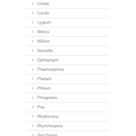
Liriope
Luzula
Lygeum
Melica
Millium
Nassella
Ophiopogon
Phaenosperma
Phalaris
Phleum
Phragmites
Poa
Rhodocoma
Rhynchospora
Saccharum