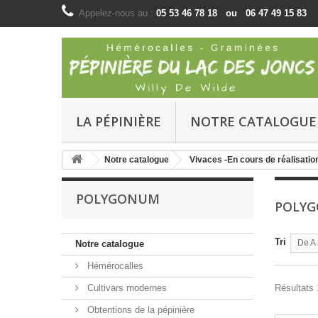
Appelez-nous au :
05 53 46 78 18 ou 06 47 49 15 83
LA PÉPINIÈRE
NOTRE CATALOGUE
Notre catalogue
Vivaces -En cours de réalisatio
POLYGONUM
POLY
Tri
De A 
Notre catalogue
Hémérocalles
Cultivars modernes
Résultats 1
Obtentions de la pépinière