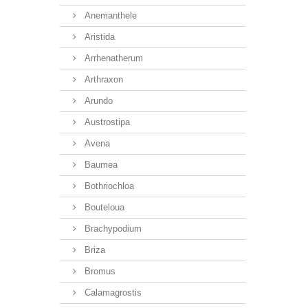
Anemanthele
Aristida
Arrhenatherum
Arthraxon
Arundo
Austrostipa
Avena
Baumea
Bothriochloa
Bouteloua
Brachypodium
Briza
Bromus
Calamagrostis