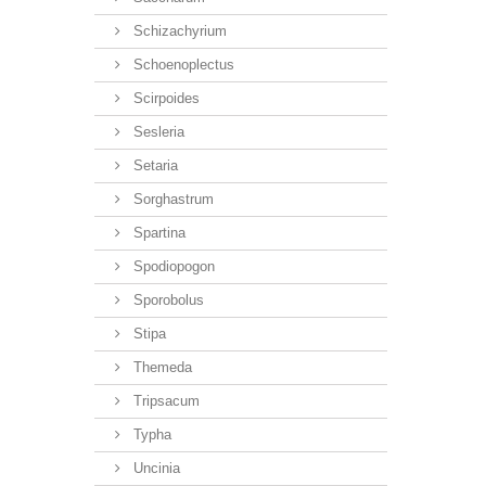
Schizachyrium
Schoenoplectus
Scirpoides
Sesleria
Setaria
Sorghastrum
Spartina
Spodiopogon
Sporobolus
Stipa
Themeda
Tripsacum
Typha
Uncinia