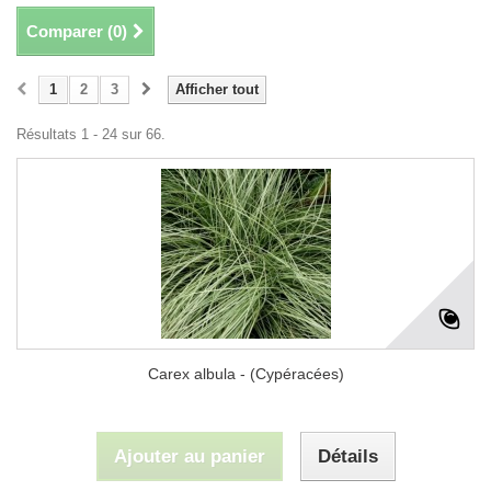
Comparer (
0
)
1
2
3
Afficher tout
Résultats 1 - 24 sur 66.
Carex albula - (Cypéracées)
Ajouter au panier
Détails