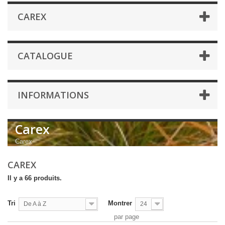
CAREX
CATALOGUE
INFORMATIONS
Carex
Carex
CAREX
Il y a 66 produits.
Tri
Montrer
De A à Z
24
par page