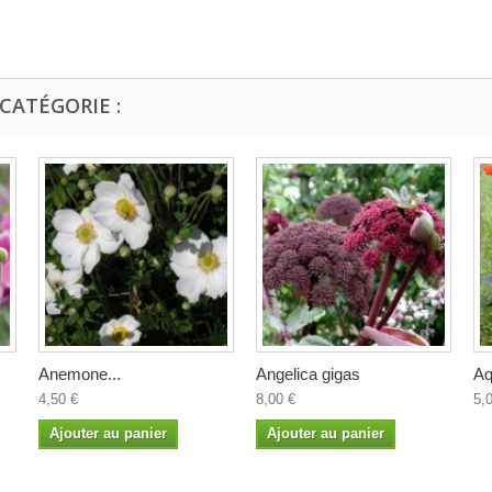
CATÉGORIE :
Anemone...
Angelica gigas
Aq
4,50 €
8,00 €
5,
Ajouter au panier
Ajouter au panier