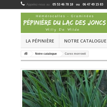
Appelez-nous au :
05 53 46 78 18 ou 06 47 49 15 83
LA PÉPINIÈRE
NOTRE CATALOGUE
Notre catalogue
Carex morrowii