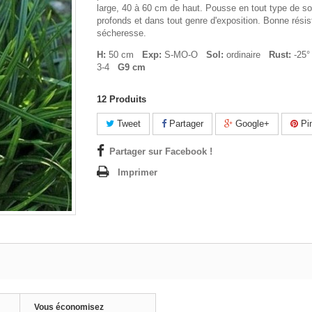
large, 40 à 60 cm de haut. Pousse en tout type de s
profonds et dans tout genre d'exposition. Bonne résis
sécheresse.
H:
50 cm
Exp:
S-MO-O
Sol:
ordinaire
Rust:
-25
3-4
G9 cm
12
Produits
Tweet
Partager
Google+
Pin
Partager sur Facebook !
Imprimer
Vous économisez