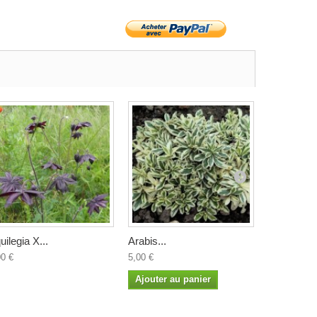
uilegia X...
Arabis...
Arisarum..
00 €
5,00 €
4,50 €
Ajouter au panier