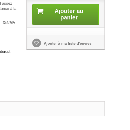
ol assez
tance à la
Ajouter au
panier
°
Dté/M²:
Ajouter à ma liste d'envies
terest