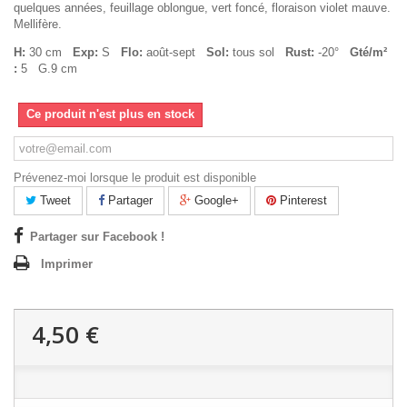
quelques années, feuillage oblongue, vert foncé, floraison violet mauve.
Mellifère.
H:
30 cm
Exp:
S
Flo:
août-sept
Sol:
tous sol
Rust:
-20°
Gté/m²
:
5 G.9 cm
Ce produit n'est plus en stock
Prévenez-moi lorsque le produit est disponible
Tweet
Partager
Google+
Pinterest
Partager sur Facebook !
Imprimer
4,50 €