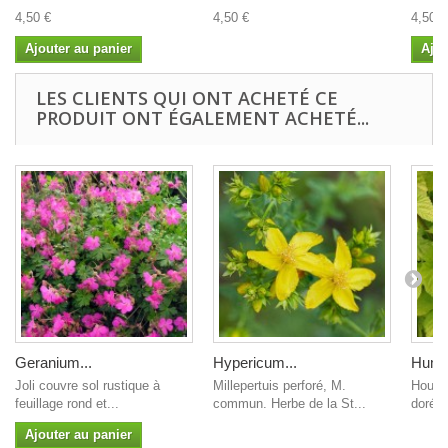
4,50 €
4,50 €
4,50 €
Ajouter au panier
Ajou
LES CLIENTS QUI ONT ACHETÉ CE
PRODUIT ONT ÉGALEMENT ACHETÉ...
Geranium...
Hypericum...
Humul
Joli couvre sol rustique à
Millepertuis perforé, M.
Houblo
feuillage rond et...
commun. Herbe de la St...
dorées
Ajouter au panier