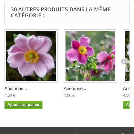
30 AUTRES PRODUITS DANS LA MÊME
CATÉGORIE :
Anemone...
Anemone...
Anem
4,50 €
4,50 €
4,50 €
Ajouter au panier
Ajou