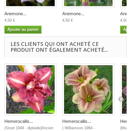
Anemone...
Anemone...
Anem
4,50 €
4,50 €
4,50 €
Ajouter au panier
Ajou
LES CLIENTS QUI ONT ACHETÉ CE
PRODUIT ONT ÉGALEMENT ACHETÉ...
Hemerocallis...
Hemerocallis...
Hemer
(Stoot 1949 - diploide)Ancien
( Williamson 1984 -
(Muns