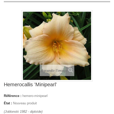
Agrandir l'image
Hemerocallis 'Minipearl'
Référence :
hemero-minipearl
État :
Nouveau produit
(Joblonski 1982 - diploïde)