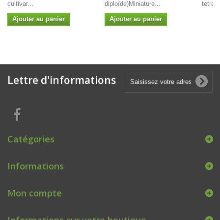
cultivar...
diploïde)Miniature...
tetrap
Ajouter au panier
Ajouter au panier
Lettre d'informations
Catégories
Informations
Mon compte
Informations sur votre boutique