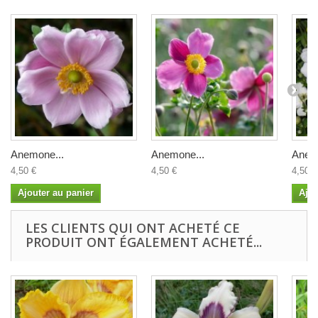
Anemone...
Anemone...
Anem
4,50 €
4,50 €
4,50 €
Ajouter au panier
Ajou
LES CLIENTS QUI ONT ACHETÉ CE
PRODUIT ONT ÉGALEMENT ACHETÉ...