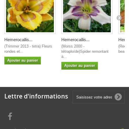
Hemerocallis...
Hemerocallis...
Hemer
(Trimmer 2013 - tetra) Fleurs
(Morss 2000 -
(Reed 
rondes et...
tétraploïde)Spider remontant
beau s
à...
Ajouter au panier
Ajouter au panier
Lettre d'informations