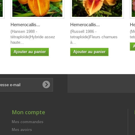
Hemerocallis...
Hemerocallis...
He
(Hansen 1988 -
(Russell 1986 -
(M
tétraploïde)Hybride assez
tetraploide)Fleurs charnues
tet
haute...
à...
A
Ajouter au panier
Ajouter au panier
Mon compte
Mes commandes
Mes avoirs