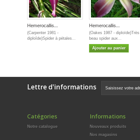
Hemerocallis...
Hemerocallis...
(Carpenter 1981 -
(Oakes 1987 - diploïde)Très
diploîde)Spider à pétales...
beau spider aux...
Ajouter au panier
Lettre d'informations
Catégories
Informations
Notre catalogue
Nouveaux produits
Nos magasins