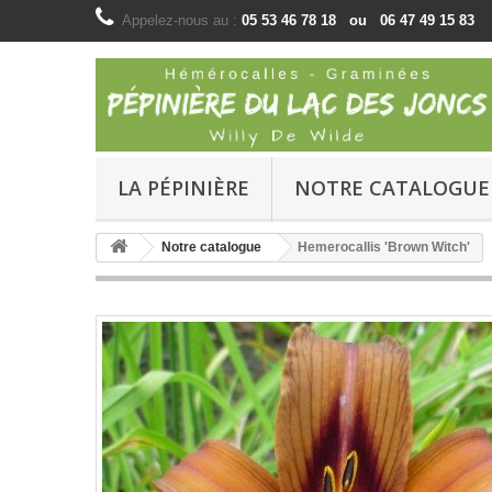
Appelez-nous au :
05 53 46 78 18 ou 06 47 49 15 83
LA PÉPINIÈRE
NOTRE CATALOGUE
Notre catalogue
Hemerocallis 'Brown Witch'