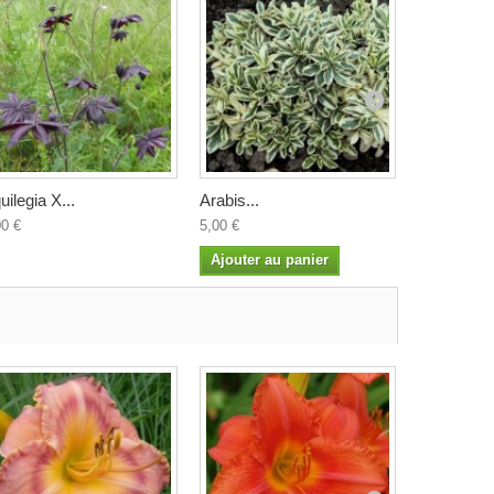
uilegia X...
Arabis...
Arisarum..
00 €
5,00 €
4,50 €
Ajouter au panier