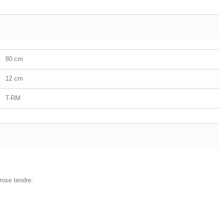
80 cm
12 cm
T-RM
rose tendre.