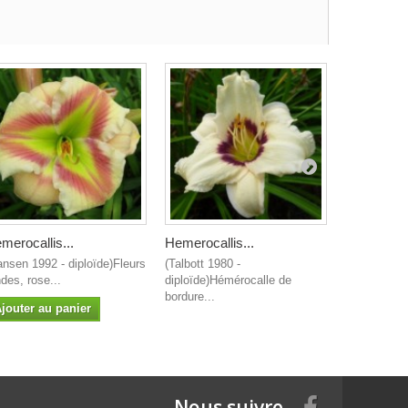
merocallis...
Hemerocallis...
Hemerocall
ansen 1992 - diploïde)Fleurs
(Talbott 1980 -
(Spalding 1
des, rose...
diploïde)Hémérocalle de
diploïde)Hé
bordure...
jouter au panier
Nous suivre