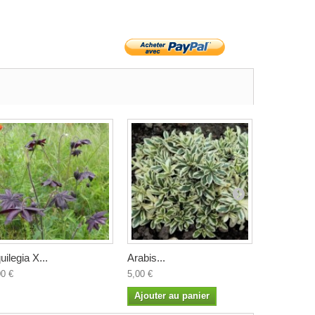
uilegia X...
Arabis...
Arisarum..
00 €
5,00 €
4,50 €
Ajouter au panier