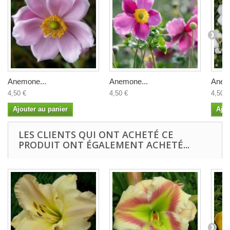
Anemone...
Anemone...
Anem
4,50 €
4,50 €
4,50 €
Ajouter au panier
Ajou
LES CLIENTS QUI ONT ACHETÉ CE
PRODUIT ONT ÉGALEMENT ACHETÉ...