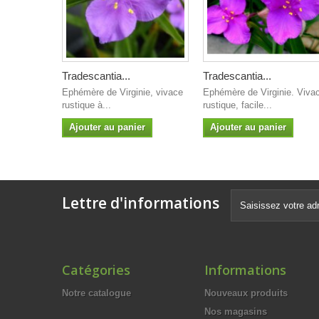
Tradescantia...
Tradescantia...
Ephémère de Virginie, vivace
Ephémère de Virginie. Viva
rustique à...
rustique, facile...
Ajouter au panier
Ajouter au panier
Lettre d'informations
Catégories
Informations
Notre catalogue
Nouveaux produits
Nos magasins