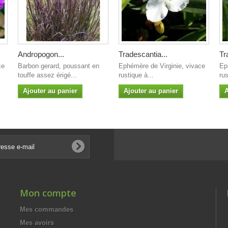
Andropogon...
Tradescantia...
Tr
ce
Barbon gerard, poussant en
Ephémère de Virginie, vivace
Ep
touffe assez érigé...
rustique à...
rus
Ajouter au panier
Ajouter au panier
A
Mon compte
Mes commandes
Mes avoirs