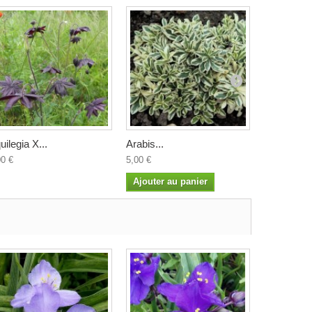
uilegia X...
Arabis...
Arisarum..
00 €
5,00 €
4,50 €
Ajouter au panier