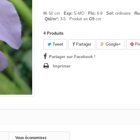
H:
50 cm
Exp:
S-MO
Flo:
6-9
Sol:
ordinaire
Ru
Qté/m²:
3-5 Produit en
G9
cm
4
Produits
Tweet
Partager
Google+
Pin
Partager sur Facebook !
Imprimer
Vous économisez