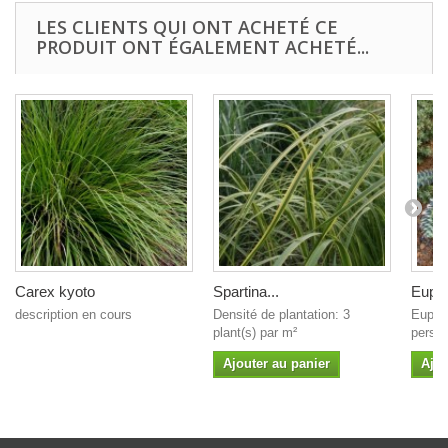
LES CLIENTS QUI ONT ACHETÉ CE
PRODUIT ONT ÉGALEMENT ACHETÉ...
Carex kyoto
Spartina...
Eupho
description en cours
Densité de plantation: 3
Euphor
plant(s) par m²
persis
Ajouter au panier
Ajou