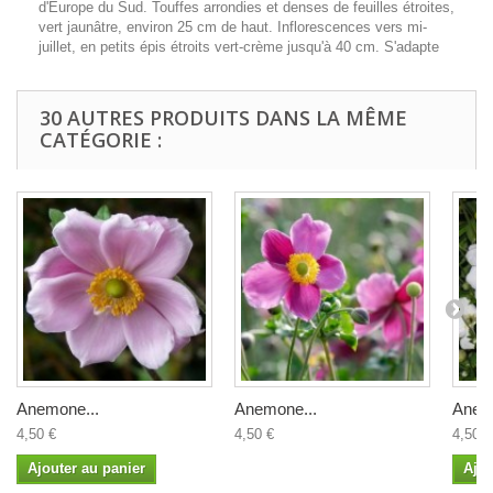
d'Europe du Sud. Touffes arrondies et denses de feuilles étroites,
vert jaunâtre, environ 25 cm de haut. Inflorescences vers mi-
juillet, en petits épis étroits vert-crème jusqu'à 40 cm. S'adapte
30 AUTRES PRODUITS DANS LA MÊME
CATÉGORIE :
Anemone...
Anemone...
Anem
4,50 €
4,50 €
4,50 €
Ajouter au panier
Ajou