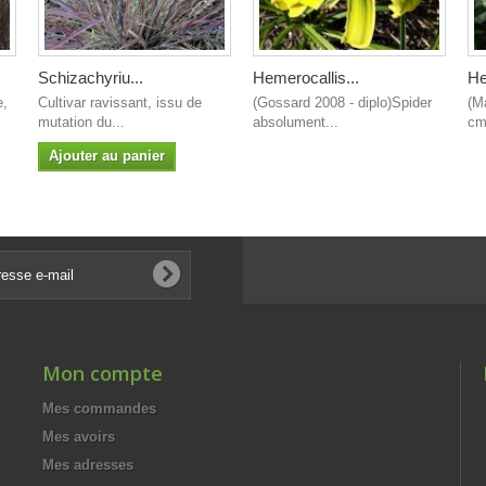
Schizachyriu...
Hemerocallis...
He
e,
Cultivar ravissant, issu de
(Gossard 2008 - diplo)Spider
(M
mutation du...
absolument...
cm
Ajouter au panier
Mon compte
Mes commandes
Mes avoirs
Mes adresses