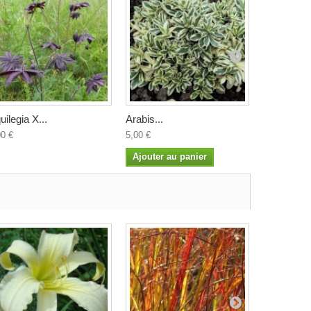
uilegia X...
Arabis...
Arisarum..
00 €
5,00 €
4,50 €
Ajouter au panier