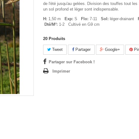
de l'été jusqu'au gelées. Division des touffes tout les
un sol profond et léger sont indispensable.
H:
1,50 m
Exp:
S
Flo:
7-11
Sol:
léger-drainant
Dté/M²:
1-2 Cultivé en G9 cm
20
Produits
Tweet
Partager
Google+
Pin
Partager sur Facebook !
Imprimer