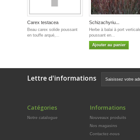
Carex testacea
Schizachyriu...
Beau carex solide poussant
Herbe à balai à port vertical
en touffe arqué,...
poussant en...
Ajouter au panier
Lettre d'informations
Catégories
Informations
Notre catalogue
Nouveaux produits
Nos magasins
Contactez-nous