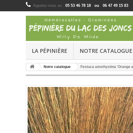
Appelez-nous au :
05 53 46 78 18 ou 06 47 49 15 83
LA PÉPINIÈRE
NOTRE CATALOGUE
Notre catalogue
Festuca amethystina 'Orange a