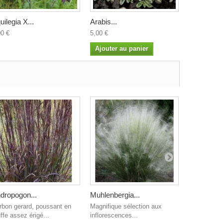
uilegia X...
Arabis...
Arisarum..
00 €
5,00 €
4,50 €
Ajouter au panier
dropogon...
Muhlenbergia...
Achnather
rbon gerard, poussant en
Magnifique sélection aux
Origine : li
ffe assez érigé...
inflorescences...
régions...