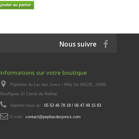
jouter au panier
Ajouter a
Nous suivre
Informations sur votre boutique
Pépinière du Lac des Joncs / Willy De WILDE, 24580
Rouffignac-St Cernin de Reilhac
Appelez-nous au :
05 53 46 78 18 / 06 47 49 15 83
E-mail :
contact@pepilacdesjoncs.com