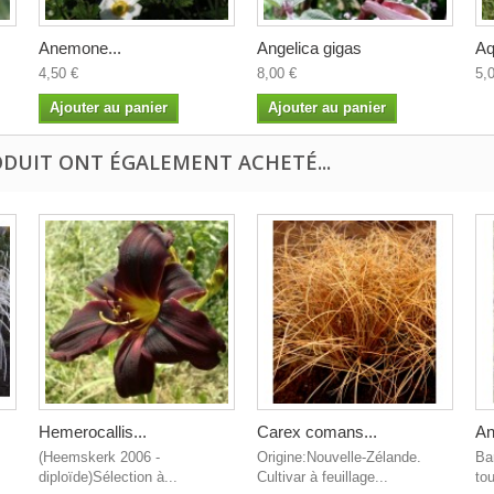
Anemone...
Angelica gigas
Aq
4,50 €
8,00 €
5,
Ajouter au panier
Ajouter au panier
ODUIT ONT ÉGALEMENT ACHETÉ...
Hemerocallis...
Carex comans...
An
(Heemskerk 2006 -
Origine:Nouvelle-Zélande.
Ba
diploïde)Sélection à...
Cultivar à feuillage...
tou