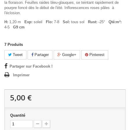
la floraison. Feuilles raides bleu-glauques, se teintant rapidement de
pourpre foncé dès le début de l'été. Inflorescences roses pâles à
l'éclosion.
H:
1,20 m
Exp:
soleil
Flo:
7-8
Sol:
tous sol
Rust:
-25°
Qté:m²:
4-5
G9 cm
7
Produits
Tweet
Partager
Google+
Pinterest
Partager sur Facebook !
Imprimer
5,00 €
Quantité