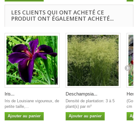
LES CLIENTS QUI ONT ACHETÉ CE
PRODUIT ONT ÉGALEMENT ACHETÉ...
Iris...
Deschampsia...
Hemer
Iris de Louisiane vigoureux, de
Densité de plantation: 3 à 5
(Gossa
petite taille,...
plant(s) par m²
cm Ø f
Ajouter au panier
Ajouter au panier
Ajou