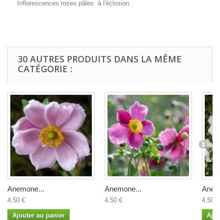
Inflorescences roses pâles à l'éclosion.
30 AUTRES PRODUITS DANS LA MÊME
CATÉGORIE :
Anemone...
Anemone...
Anem
4,50 €
4,50 €
4,50 €
Ajouter au panier
Ajou