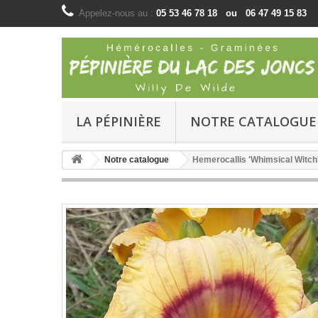
Appelez-nous au :
05 53 46 78 18 ou 06 47 49 15 83
LA PÉPINIÈRE
NOTRE CATALOGUE
Notre catalogue
Hemerocallis 'Whimsical Witch