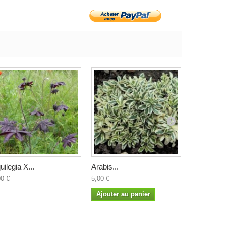
uilegia X...
Arabis...
Arisarum..
00 €
5,00 €
4,50 €
Ajouter au panier