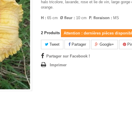
halo tricolore, lavande, rose et lie de vin, large gorge
orange.
H :
65 cm
Ø fleur :
10 cm
P. floraison :
MS
2
Produits
Attention : dernières pièces disponibl
Tweet
Partager
Google+
Pin
Partager sur Facebook !
Imprimer