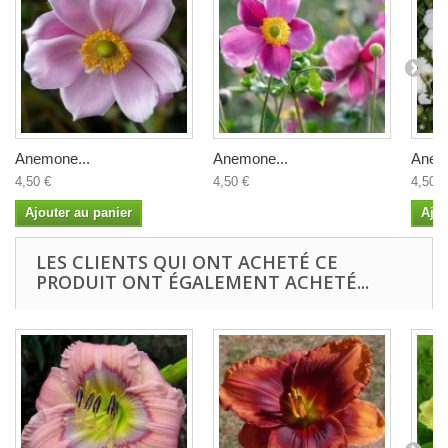
Anemone...
Anemone...
Anem
4,50 €
4,50 €
4,50 €
Ajouter au panier
Ajou
LES CLIENTS QUI ONT ACHETÉ CE
PRODUIT ONT ÉGALEMENT ACHETÉ...