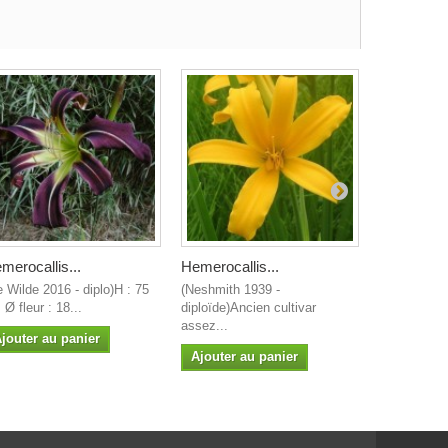
merocallis...
Hemerocallis...
Hemerocall
e Wilde 2016 - diplo)H : 75
(Neshmith 1939 -
(Claar 1951 
Ø fleur : 18...
diploïde)Ancien cultivar
spider vigou
assez...
jouter au panier
Ajouter a
Ajouter au panier