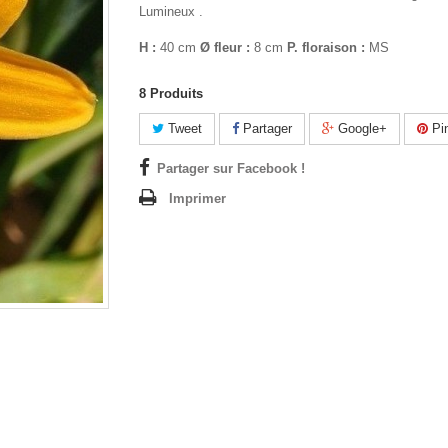
Lumineux .
H :
40 cm
Ø fleur :
8 cm
P. floraison :
MS
8
Produits
Tweet
Partager
Google+
Pin
Partager sur Facebook !
Imprimer