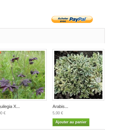
uilegia X...
Arabis...
Arisarum..
00 €
5,00 €
4,50 €
Ajouter au panier