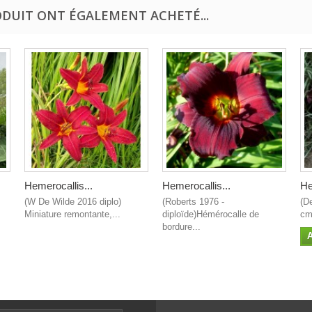
ODUIT ONT ÉGALEMENT ACHETÉ...
Hemerocallis...
Hemerocallis...
He
(W De Wilde 2016 diplo)
(Roberts 1976 -
(D
Miniature remontante,...
diploïde)Hémérocalle de
cm 
bordure...
A