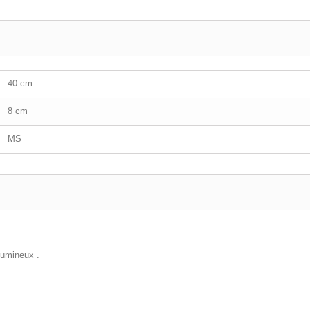
40 cm
8 cm
MS
 Lumineux .