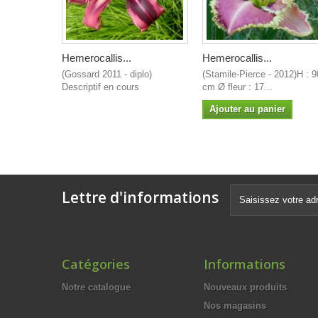
Hemerocallis...
Hemerocallis...
(Gossard 2011 - diplo)
(Stamile-Pierce - 2012)H : 9
Descriptif en cours
cm Ø fleur : 17...
Ajouter au panier
Lettre d'informations
Catégories
Informations
Notre catalogue
Nouveaux produits
Nos magasins