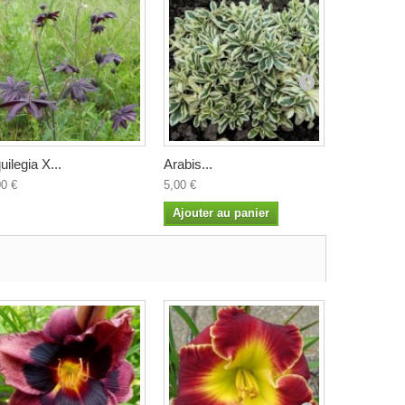
uilegia X...
Arabis...
Arisarum..
00 €
5,00 €
4,50 €
Ajouter au panier