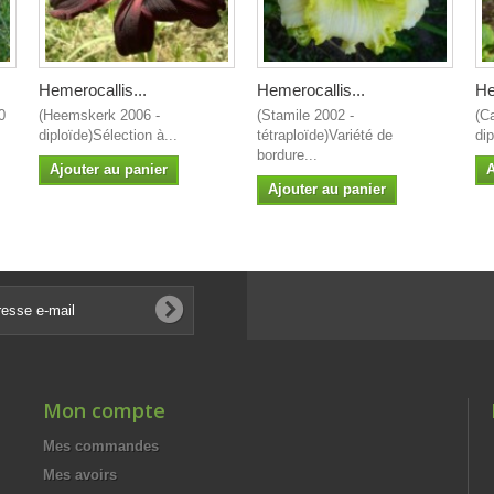
Hemerocallis...
Hemerocallis...
He
0
(Heemskerk 2006 -
(Stamile 2002 -
(C
diploïde)Sélection à...
tétraploïde)Variété de
dip
bordure...
Ajouter au panier
A
Ajouter au panier
Mon compte
Mes commandes
Mes avoirs