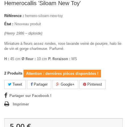
Hemerocallis 'Siloam New Toy'
Référence :
hemero-siloam-new-toy
État :
Nouveau produit
(Henry 1986 – diploïde)
Miniature à fleurs assez rondes, rose lavande veiné de pourpre, halo lie
de vin et gorge chartreuse. Parfumé.
H :
45 cm
Ø fleur :
10 cm
P. floraison :
MS
2
Produits
Attention : dernières pièces disponibles !
Tweet
Partager
Google+
Pinterest
Partager sur Facebook !
Imprimer
5,00 €