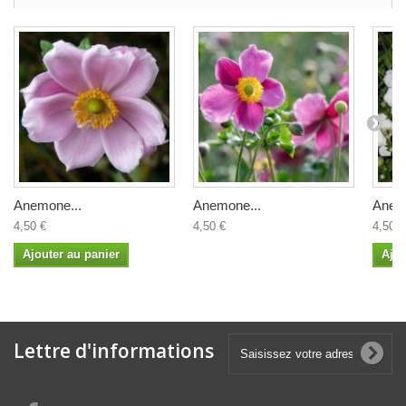
Anemone...
Anemone...
Anem
4,50 €
4,50 €
4,50 €
Ajouter au panier
Ajou
Lettre d'informations