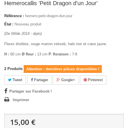
Hemerocallis 'Petit Dragon d'un Jour'
Référence :
hemero-petit-dragon-dun-jour
État :
Nouveau produit
(De Wilde 2014 - diplo)
Fleurs étoilées, rouge marron velouté, halo noir et cœur jaune.
H :
60 cm
Ø fleur :
13 cm
P. floraison :
7-8
2
Produits
Attention : dernières pièces disponibles !
Tweet
Partager
Google+
Pinterest
Partager sur Facebook !
Imprimer
15,00 €