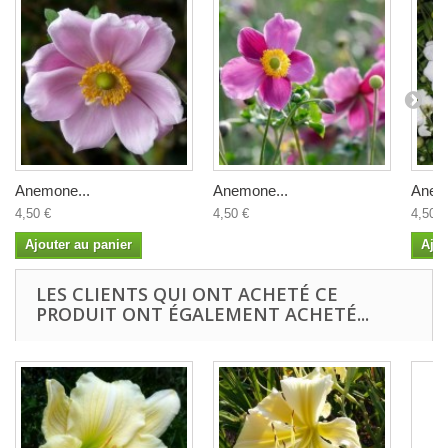
Anemone...
Anemone...
Anem
4,50 €
4,50 €
4,50 €
Ajouter au panier
Ajou
LES CLIENTS QUI ONT ACHETÉ CE
PRODUIT ONT ÉGALEMENT ACHETÉ...