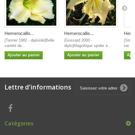
Hemerocallis...
Hemerocallis...
Hemer
(Tanner 1982 - diploïde)Belle
(Gossard 2000 -
(Stout
variété de...
diplo)Magnifique spider à...
ine :...
Ajouter au panier
Ajouter au panier
Ajou
Lettre d'informations
Catégories