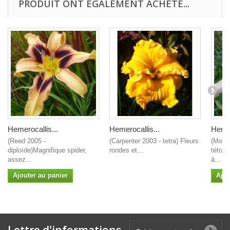
PRODUIT ONT ÉGALEMENT ACHETÉ...
Hemerocallis...
Hemerocallis...
Hemer
(Reed 2005 -
(Carpenter 2003 - tetra) Fleurs
(Morss
diploïde)Magnifique spider,
rondes et...
tétrap
assez...
à...
Ajouter au panier
Ajou
Lettre d'informations