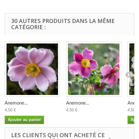
30 AUTRES PRODUITS DANS LA MÊME
CATÉGORIE :
Anemone...
Anemone...
Anem
4,50 €
4,50 €
4,50 €
Ajouter au panier
Ajou
LES CLIENTS QUI ONT ACHETÉ CE