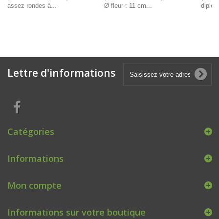
assez rondes à...
Ø fleur : 11 cm...
diplo)
Lettre d'informations
Catégories
Informations
Mon compte
Informations sur votre boutique