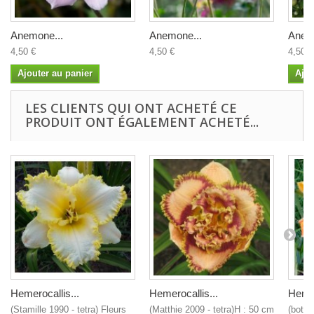
Anemone...
Anemone...
Anem
4,50 €
4,50 €
4,50 €
Ajouter au panier
Ajou
LES CLIENTS QUI ONT ACHETÉ CE
PRODUIT ONT ÉGALEMENT ACHETÉ...
Hemerocallis...
Hemerocallis...
Hemer
(Stamille 1990 - tetra) Fleurs
(Matthie 2009 - tetra)H : 50 cm
(botan