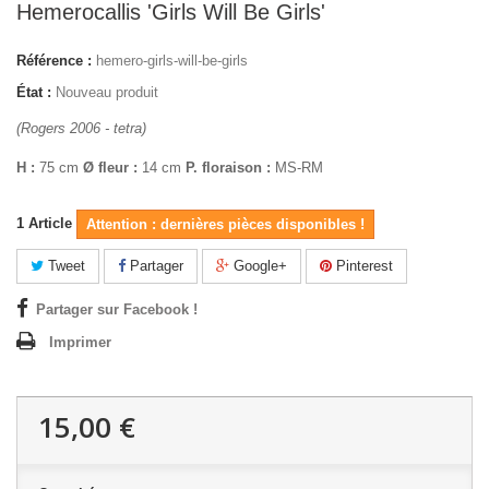
Hemerocallis 'Girls Will Be Girls'
Référence :
hemero-girls-will-be-girls
État :
Nouveau produit
(Rogers 2006 - tetra)
H :
75 cm
Ø fleur :
14 cm
P. floraison :
MS-RM
1
Article
Attention : dernières pièces disponibles !
Tweet
Partager
Google+
Pinterest
Partager sur Facebook !
Imprimer
15,00 €