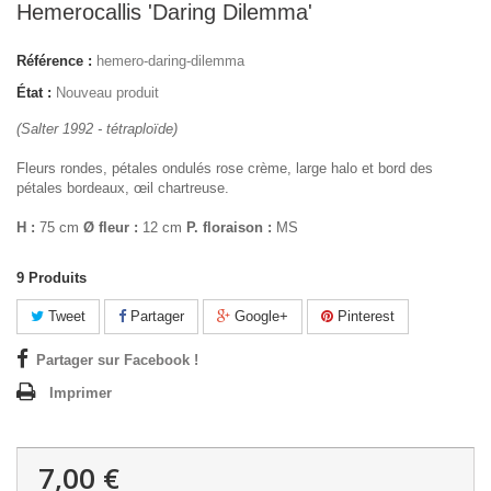
Hemerocallis 'Daring Dilemma'
Référence :
hemero-daring-dilemma
État :
Nouveau produit
(Salter 1992 - tétraploïde)
Fleurs rondes, pétales ondulés rose crème, large halo et bord des
pétales bordeaux, œil chartreuse.
H :
75 cm
Ø fleur :
12 cm
P. floraison :
MS
9
Produits
Tweet
Partager
Google+
Pinterest
Partager sur Facebook !
Imprimer
7,00 €