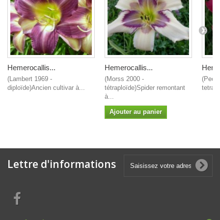
Hemerocallis...
Hemerocallis...
Hemer
(Lambert 1969 -
(Morss 2000 -
(Peck 
diploïde)Ancien cultivar à...
tétraploïde)Spider remontant
tetrap
à...
Ajouter au panier
Lettre d'informations