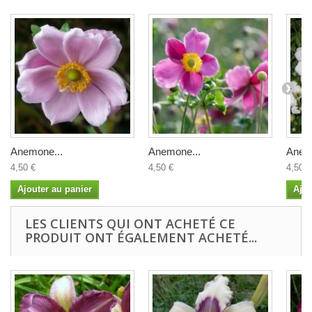
Anemone...
Anemone...
Anem
4,50 €
4,50 €
4,50 €
Ajouter au panier
Ajou
LES CLIENTS QUI ONT ACHETÉ CE
PRODUIT ONT ÉGALEMENT ACHETÉ...