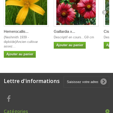
Hemerocallis...
Gaillardia x...
Cistus
(Neshmith 1939 -
Descriptif en cours...G9 cm
Descr
diploïde)Ancien cultivar
Ajouter au panier
Ajou
assez...
Ajouter au panier
Lettre d'informations
Catégories