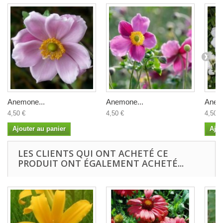
Anemone...
Anemone...
Anem
4,50 €
4,50 €
4,50 €
Ajouter au panier
Ajou
LES CLIENTS QUI ONT ACHETÉ CE
PRODUIT ONT ÉGALEMENT ACHETÉ...