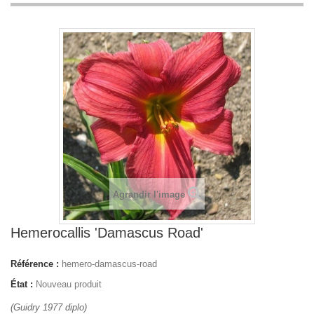
Agrandir l'image
Hemerocallis 'Damascus Road'
Référence :
hemero-damascus-road
État :
Nouveau produit
(Guidry 1977 diplo)