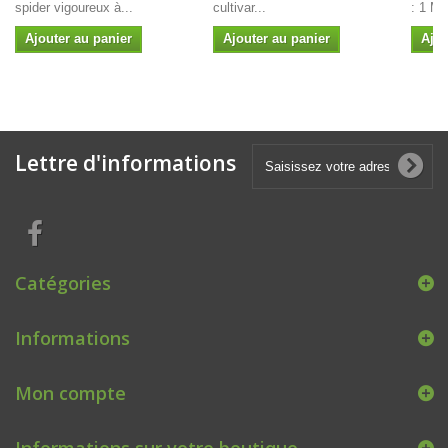
spider vigoureux à...
cultivar...
: 1 M Ø
Ajouter au panier
Ajouter au panier
Ajou
Lettre d'informations
Catégories
Informations
Mon compte
Informations sur votre boutique