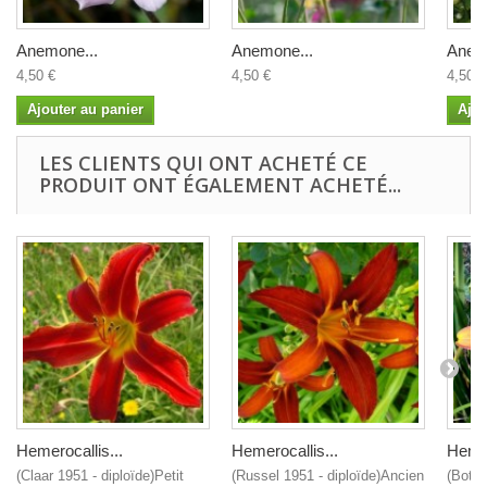
Anemone...
Anemone...
Anem
4,50 €
4,50 €
4,50 €
Ajouter au panier
Ajou
LES CLIENTS QUI ONT ACHETÉ CE
PRODUIT ONT ÉGALEMENT ACHETÉ...
Hemerocallis...
Hemerocallis...
Hemer
(Claar 1951 - diploïde)Petit
(Russel 1951 - diploïde)Ancien
(Botan