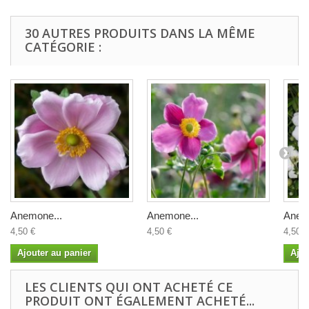
30 AUTRES PRODUITS DANS LA MÊME
CATÉGORIE :
Anemone...
Anemone...
Anem
4,50 €
4,50 €
4,50 €
Ajouter au panier
Ajou
LES CLIENTS QUI ONT ACHETÉ CE
PRODUIT ONT ÉGALEMENT ACHETÉ...