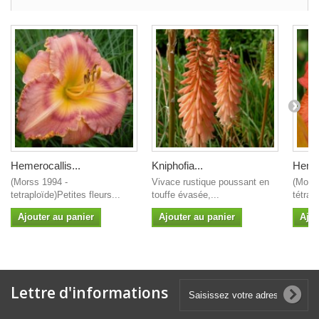
Hemerocallis...
Kniphofia...
Hemer
(Morss 1994 -
Vivace rustique poussant en
(Mold
tetraploïde)Petites fleurs...
touffe évasée,...
tétrap
Ajouter au panier
Ajouter au panier
Ajou
Lettre d'informations