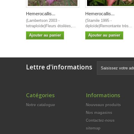
Hemerocallis...
Hemerocallis...
(Lambertson 2003 -
(Stamile 1995 -
tetraploïde)Fleurs étoilées,...
diploïde)Remontante très...
Ajouter au panier
Ajouter au panier
Lettre d'informations
Catégories
Informations
Notre catalogue
Nouveaux produits
Nos magasins
Contactez-nous
sitemap