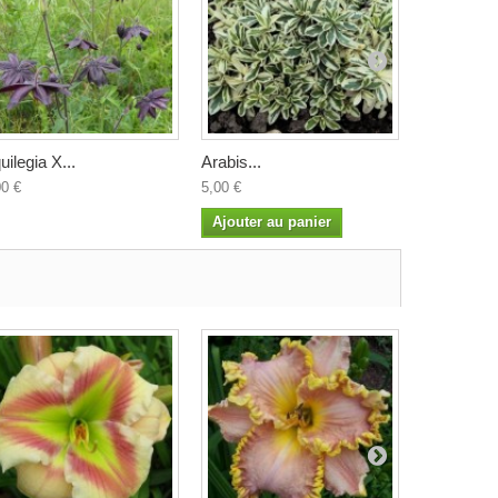
uilegia X...
Arabis...
Arisarum..
00 €
5,00 €
4,50 €
Ajouter au panier