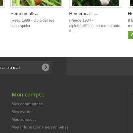
Hemerocallis...
Hemerocallis...
He
(Reed 1999 - diploideTrès
(Pierce 1984 -
(H
beau spider...
diploïde)Sélection remontante
ron
à...
A
Mon compte
Mes commandes
Mes avoirs
Mes adresses
Mes informations personnelles