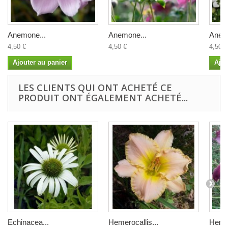
Anemone...
Anemone...
Anem
4,50 €
4,50 €
4,50 €
Ajouter au panier
Ajou
LES CLIENTS QUI ONT ACHETÉ CE
PRODUIT ONT ÉGALEMENT ACHETÉ...
Echinacea...
Hemerocallis...
Hemer