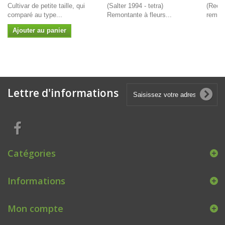
Cultivar de petite taille, qui
(Salter 1994 - tetra)
(Reed 
comparé au type...
Remontante à fleurs...
remont
Ajouter au panier
Lettre d'informations
Catégories
Informations
Mon compte