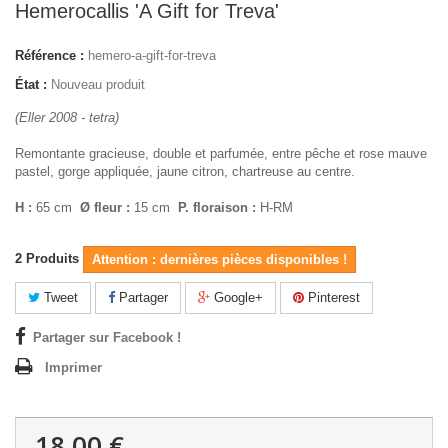
Hemerocallis 'A Gift for Treva'
Référence :
hemero-a-gift-for-treva
État :
Nouveau produit
(Eller 2008 - tetra)
Remontante gracieuse, double et parfumée, entre pêche et rose mauve
pastel, gorge appliquée, jaune citron, chartreuse au centre.
H :
65 cm
Ø fleur :
15 cm
P. floraison :
H-RM
2
Produits
Attention : dernières pièces disponibles !
Tweet
Partager
Google+
Pinterest
Partager sur Facebook !
Imprimer
18,00 €