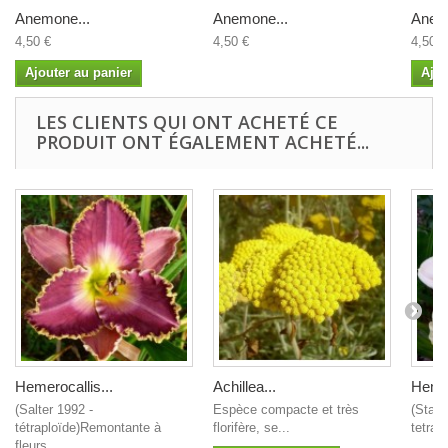
Anemone...
Anemone...
Anem
4,50 €
4,50 €
4,50 €
Ajouter au panier
Ajou
LES CLIENTS QUI ONT ACHETÉ CE
PRODUIT ONT ÉGALEMENT ACHETÉ...
Hemerocallis...
Achillea...
Hemer
(Salter 1992 -
Espèce compacte et très
(Stami
tétraploïde)Remontante à
florifère, se...
tetrap
fleurs...