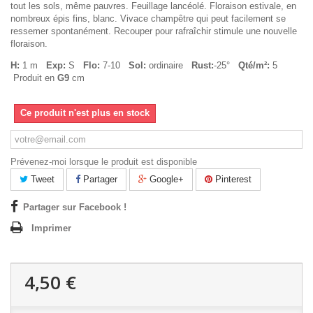
tout les sols, même pauvres. Feuillage lancéolé. Floraison estivale, en
nombreux épis fins, blanc. Vivace champêtre qui peut facilement se
ressemer spontanément. Recouper pour rafraîchir stimule une nouvelle
floraison.
H:
1 m
Exp:
S
Flo:
7-10
Sol:
ordinaire
Rust:
-25°
Qté/m²:
5
Produit en
G9
cm
Ce produit n'est plus en stock
Prévenez-moi lorsque le produit est disponible
Tweet
Partager
Google+
Pinterest
Partager sur Facebook !
Imprimer
4,50 €