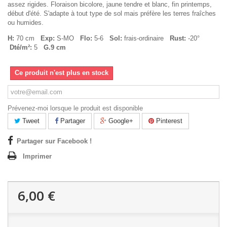
assez rigides. Floraison bicolore, jaune tendre et blanc, fin printemps,
début d'été. S'adapte à tout type de sol mais préfère les terres fraîches
ou humides.
H:
70 cm
Exp:
S-MO
Flo:
5-6
Sol:
frais-ordinaire
Rust:
-20°
Dté/m²:
5
G.9 cm
Ce produit n'est plus en stock
Prévenez-moi lorsque le produit est disponible
Tweet
Partager
Google+
Pinterest
Partager sur Facebook !
Imprimer
6,00 €