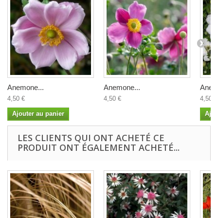
Anemone...
Anemone...
Anem
4,50 €
4,50 €
4,50 €
Ajouter au panier
Ajou
LES CLIENTS QUI ONT ACHETÉ CE
PRODUIT ONT ÉGALEMENT ACHETÉ...