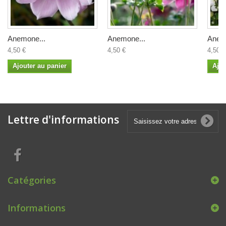
Anemone...
Anemone...
Anem
4,50 €
4,50 €
4,50 €
Ajouter au panier
Ajou
Lettre d'informations
Catégories
Informations