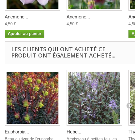
Anemone...
Anemone...
Anem
4,50 €
4,50 €
4,50 €
Ajouter au panier
Ajou
LES CLIENTS QUI ONT ACHETÉ CE
PRODUIT ONT ÉGALEMENT ACHETÉ...
Euphorbia...
Hebe...
Thymu
Beau cultivar de l'euphorbe
Arbrisseau à petites feuilles
Thym 