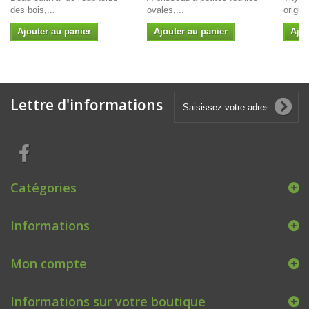
des bois,...
ovales,...
origina
Ajouter au panier
Ajouter au panier
Ajou
Lettre d'informations
Catégories
Informations
Mon compte
Informations sur votre boutique