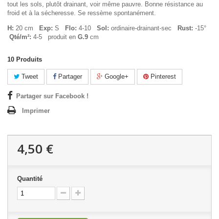
tout les sols, plutôt drainant, voir même pauvre. Bonne résistance au
froid et à la sécheresse. Se ressème spontanément.
H:
20 cm
Exp:
S
Flo:
4-10
Sol:
ordinaire-drainant-sec
Rust:
-15°
Qté/m²:
4-5 produit en
G.9
cm
10
Produits
Tweet
Partager
Google+
Pinterest
Partager sur Facebook !
Imprimer
4,50 €
Quantité