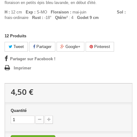
floraison en petits épis bleu lavande, en début d'été.
H :
12 cm
Exp :
S-MO
Floraison :
mai-juin
Sol :
frais-ordinaire
Rust :
-18°
Qté/m²
: 4
Godet 9 cm
12
Produits
Tweet
Partager
Google+
Pinterest
Partager sur Facebook !
Imprimer
4,50 €
Quantité