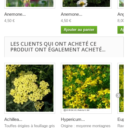
Anemone...
Anemone...
Angel
4,50 €
4,50 €
8,00 €
Ajouter au panier
Ajou
LES CLIENTS QUI ONT ACHETÉ CE
PRODUIT ONT ÉGALEMENT ACHETÉ...
Achillea...
Hypericum...
Eupho
Touffes érigées à feuillage gris
Origine : moyenne montagnes
Ravis