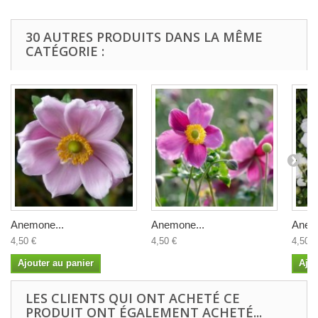
30 AUTRES PRODUITS DANS LA MÊME
CATÉGORIE :
Anemone...
Anemone...
Anem
4,50 €
4,50 €
4,50 €
Ajouter au panier
Ajou
LES CLIENTS QUI ONT ACHETÉ CE
PRODUIT ONT ÉGALEMENT ACHETÉ...