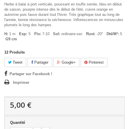
Herbe à balai à port verticale, poussant en touffe serrée, bleu en début
de saison, pourpre intense dès le début de l'été, cuivre orange en
automne puis fauve durant tout l'hiver. Très graphique tout au long de
l'année, bonne résistance la sécheresse. Inflorescences en minuscules
plumets le long des hampes.
H:
1 m
Exp:
S
Flo:
7-10
Sol:
ordinaire-sec
Rust:
-20°
Dté/M²:
5
G9 cm
12
Produits
Tweet
Partager
Google+
Pinterest
Partager sur Facebook !
Imprimer
5,00 €
Quantité