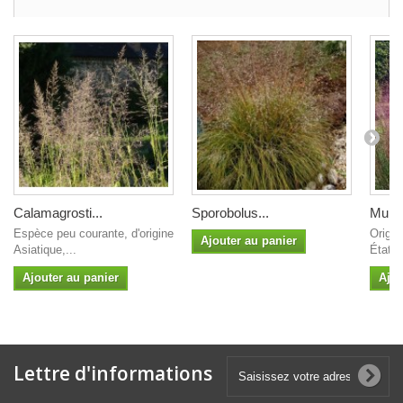
Calamagrosti...
Sporobolus...
Muhle
Espèce peu courante, d'origine
Origin
Ajouter au panier
Asiatique,...
États-
Ajouter au panier
Ajou
Lettre d'informations