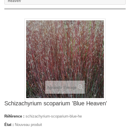
Heaven'
Agrandir l'image
Schizachyrium scoparium 'Blue Heaven'
Référence :
schizachyrium-scoparium-blue-he
État :
Nouveau produit