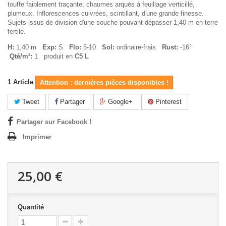
touffe faiblement traçante, chaumes arqués à feuillage verticillé,
plumeux. Inflorescences cuivrées, scintillant, d'une grande finesse.
Sujets issus de division d'une souche pouvant dépasser 1,40 m en terre
fertile.
H:
1,40 m
Exp:
S
Flo:
5-10
Sol:
ordinaire-frais
Rust:
-16°
Qté/m²:
1 produit en
C5 L
1
Article
Attention : dernières pièces disponibles !
Tweet
Partager
Google+
Pinterest
Partager sur Facebook !
Imprimer
25,00 €
Quantité