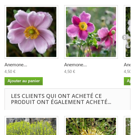
Anemone...
Anemone...
Anem
4,50 €
4,50 €
4,50 €
Ajouter au panier
Ajou
LES CLIENTS QUI ONT ACHETÉ CE
PRODUIT ONT ÉGALEMENT ACHETÉ...