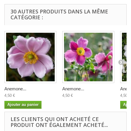
30 AUTRES PRODUITS DANS LA MÊME
CATÉGORIE :
Anemone...
Anemone...
Anem
4,50 €
4,50 €
4,50 €
Ajouter au panier
Ajou
LES CLIENTS QUI ONT ACHETÉ CE
PRODUIT ONT ÉGALEMENT ACHETÉ...