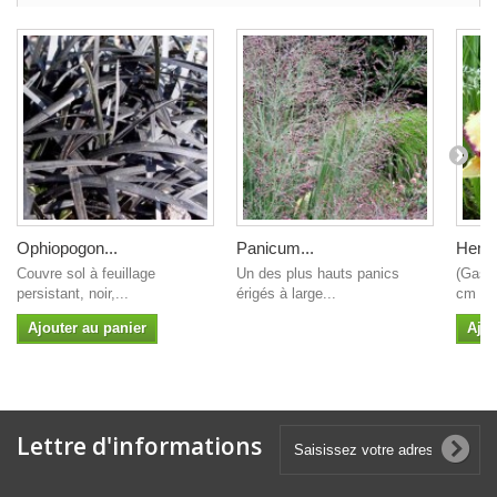
Ophiopogon...
Panicum...
Hemer
Couvre sol à feuillage
Un des plus hauts panics
(Gaski
persistant, noir,...
érigés à large...
cm Ø f
Ajouter au panier
Ajou
Lettre d'informations