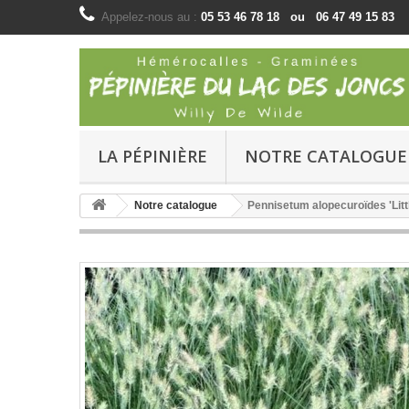
Appelez-nous au :
05 53 46 78 18 ou 06 47 49 15 83
LA PÉPINIÈRE
NOTRE CATALOGUE
Notre catalogue
Pennisetum alopecuroïdes 'Litt