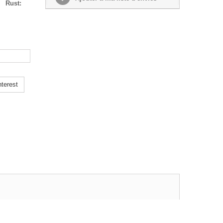
is
Rust:
terest