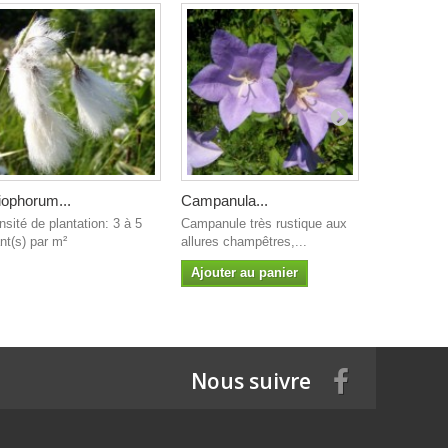
iophorum...
Campanula...
Calamagros
nsité de plantation: 3 à 5
Campanule très rustique aux
Herbe aux 
nt(s) par m²
allures champêtres,...
Originaire d'
Ajouter au panier
Ajouter a
Nous suivre