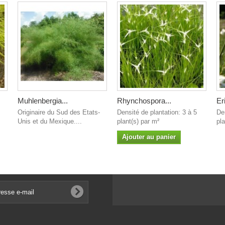
Muhlenbergia...
Rhynchospora...
Er
Originaire du Sud des Etats-
Densité de plantation: 3 à 5
De
Unis et du Mexique....
plant(s) par m²
pla
Ajouter au panier