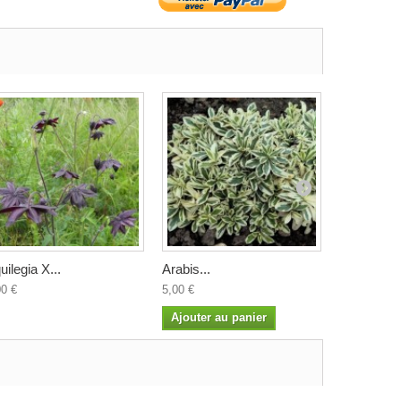
uilegia X...
Arabis...
Arisarum..
00 €
5,00 €
4,50 €
Ajouter au panier