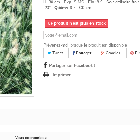
H:
30 cm
Exp:
S-MO
Flo:
8-9
Sol:
ordinaire fra
-20°
Qté/m²:
6-7 G9 cm
Ce produit n'est plus en stock
Prévenez-moi lorsque le produit est disponible
Tweet
Partager
Google+
Pin
Partager sur Facebook !
Imprimer
Vous économisez