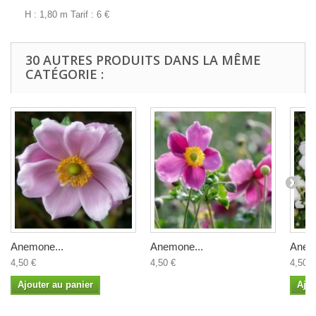
H : 1,80 m Tarif : 6 €
30 AUTRES PRODUITS DANS LA MÊME
CATÉGORIE :
Anemone...
Anemone...
Anem
4,50 €
4,50 €
4,50 €
Ajouter au panier
Ajou