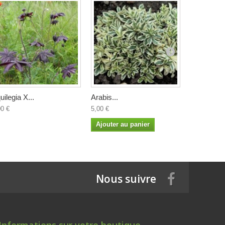
uilegia X...
Arabis...
Arisarum..
00 €
5,00 €
4,50 €
Ajouter au panier
Nous suivre
Informations sur votre boutique