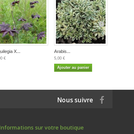
uilegia X...
Arabis...
Arisarum..
00 €
5,00 €
4,50 €
Ajouter au panier
Nous suivre
Informations sur votre boutique