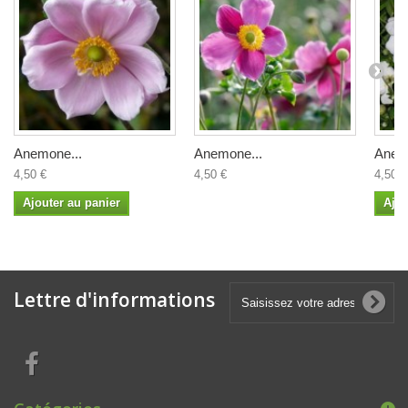
Anemone...
Anemone...
Anem
4,50 €
4,50 €
4,50 €
Ajouter au panier
Ajou
Lettre d'informations