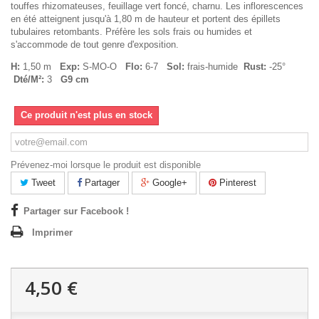
touffes rhizomateuses, feuillage vert foncé, charnu. Les inflorescences
en été atteignent jusqu'à 1,80 m de hauteur et portent des épillets
tubulaires retombants. Préfère les sols frais ou humides et
s'accommode de tout genre d'exposition.
H:
1,50 m
Exp:
S-MO-O
Flo:
6-7
Sol:
frais-humide
Rust:
-25°
Dté/M²:
3
G9 cm
Ce produit n'est plus en stock
Prévenez-moi lorsque le produit est disponible
Tweet
Partager
Google+
Pinterest
Partager sur Facebook !
Imprimer
4,50 €