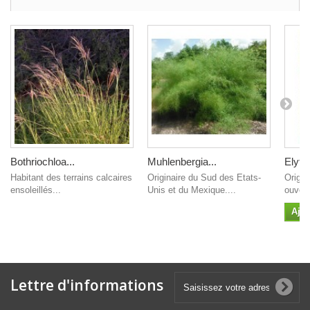
Bothriochloa...
Muhlenbergia...
Elytri
Habitant des terrains calcaires
Originaire du Sud des Etats-
Origin
ensoleillés...
Unis et du Mexique....
ouvert
Ajou
Lettre d'informations