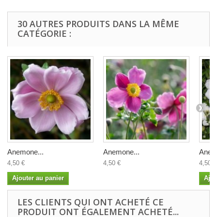
30 AUTRES PRODUITS DANS LA MÊME
CATÉGORIE :
Anemone...
Anemone...
Anem
4,50 €
4,50 €
4,50 €
Ajouter au panier
Ajou
LES CLIENTS QUI ONT ACHETÉ CE
PRODUIT ONT ÉGALEMENT ACHETÉ...