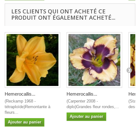
LES CLIENTS QUI ONT ACHETÉ CE
PRODUIT ONT ÉGALEMENT ACHETÉ...
Hemerocallis...
Hemerocallis...
Hemer
(Reckamp 1968 -
(Carpenter 2008 -
(Stami
tétraploïde)Remontante à
diplo)Grandes fleur rondes,...
descri
fleurs...
Ajouter au panier
Ajouter au panier