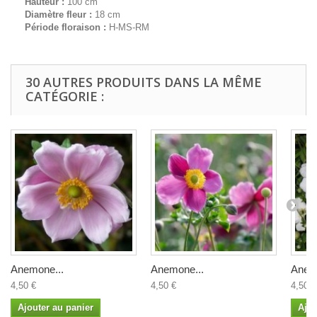
Hauteur :
100 cm
Diamètre fleur :
18 cm
Période floraison :
H-MS-RM
30 AUTRES PRODUITS DANS LA MÊME
CATÉGORIE :
Anemone...
Anemone...
Anem
4,50 €
4,50 €
4,50 €
Ajouter au panier
Ajou