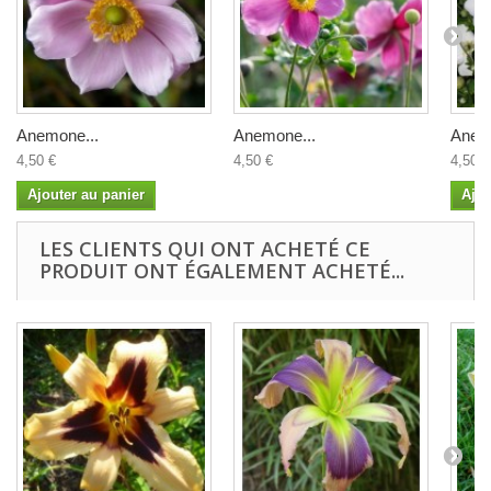
Anemone...
Anemone...
Anem
4,50 €
4,50 €
4,50 €
Ajouter au panier
Ajou
LES CLIENTS QUI ONT ACHETÉ CE
PRODUIT ONT ÉGALEMENT ACHETÉ...