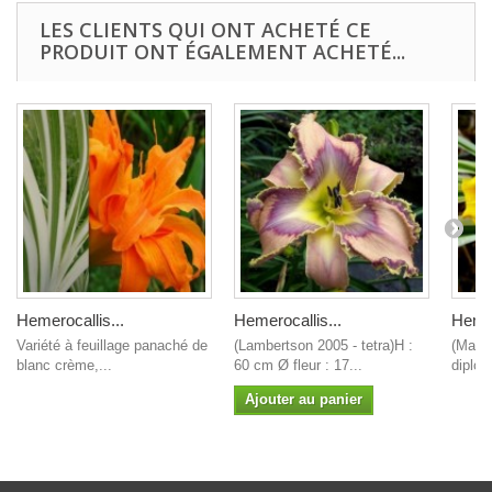
LES CLIENTS QUI ONT ACHETÉ CE
PRODUIT ONT ÉGALEMENT ACHETÉ...
Hemerocallis...
Hemerocallis...
Hemer
Variété à feuillage panaché de
(Lambertson 2005 - tetra)H :
(Malan
blanc crème,...
60 cm Ø fleur : 17...
diploï
Ajouter au panier