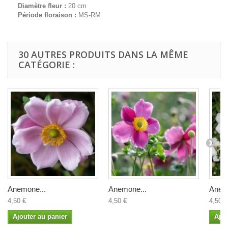
Diamètre fleur :
20 cm
Période floraison :
MS-RM
30 AUTRES PRODUITS DANS LA MÊME
CATÉGORIE :
Anemone...
Anemone...
Anem
4,50 €
4,50 €
4,50 €
Ajouter au panier
Ajou