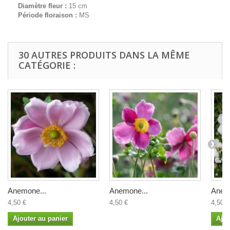
Diamètre fleur :
15 cm
Période floraison :
MS
30 AUTRES PRODUITS DANS LA MÊME
CATÉGORIE :
Anemone...
Anemone...
Anem
4,50 €
4,50 €
4,50 €
Ajouter au panier
Ajou